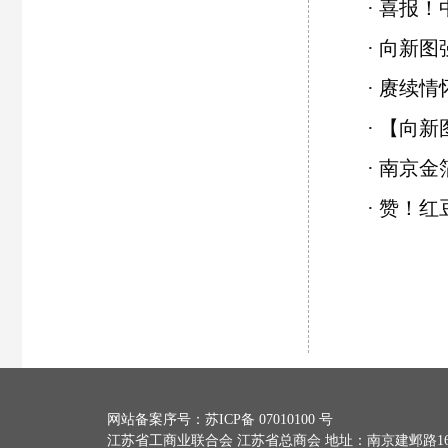
·
喜报！
·
向新图
·
赓续情
·
【向新
·
南京金
·
赞！红
网站备案序号：
苏ICP备 07010100 号
江苏省工商业联合会 江苏省总商会 地址：南京建邺路168号10号楼