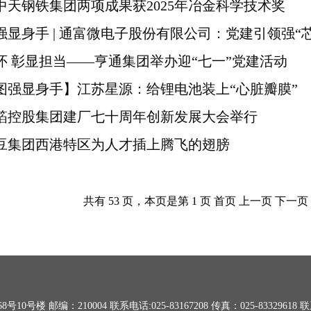
中天钢铁集团两项成果获2025年冶金科学技术奖
强显身手 | 通富微电子股份有限公司：党建引领强“
怀 彰显担当——亨通集团举办迎“七一”党建活动
图强显身手】江苏星源：给锂电池装上“心脏瓣膜”
箔控股集团建厂七十周年创新发展大会举行
豆集团西港特区为人才插上腾飞的翅膀
共有 53 页，本页是第 1 页 首页 上一页
下一页
 邮编：210004 联系电话:025-83167208 传真：025-83329618 