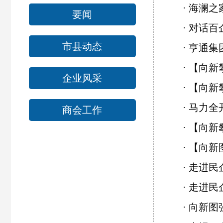
·
海澜之
要闻
·
对话百
市县动态
·
亨通集
·
【向新
企业风采
·
【向新
·
马力全
商会工作
·
【向新
·
【向新
·
走进民
·
走进民
·
向新图