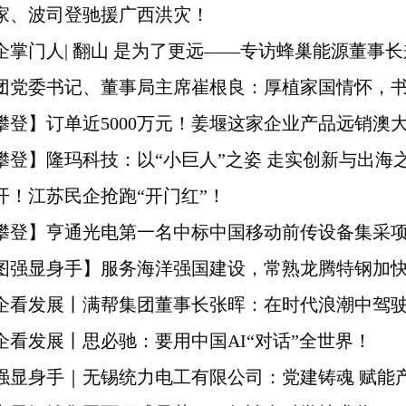
家、波司登驰援广西洪灾！
企掌门人| 翻山 是为了更远——专访蜂巢能源董事长
团党委书记、董事局主席崔根良：厚植家国情怀，
攀登】订单近5000万元！姜堰这家企业产品远销澳
攀登】隆玛科技：以“小巨人”之姿 走实创新与出海
开！江苏民企抢跑“开门红”！
攀登】亨通光电第一名中标中国移动前传设备集采
图强显身手】服务海洋强国建设，常熟龙腾特钢加
企看发展丨满帮集团董事长张晖：在时代浪潮中驾
企看发展丨思必驰：要用中国AI“对话”全世界！
强显身手｜无锡统力电工有限公司：党建铸魂 赋能