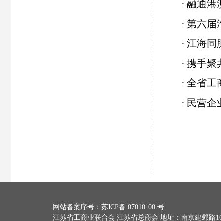
·
融通港
·
第六届
·
江海同
·
携手聚
·
全省工
·
民营企
网站备案序号：
苏ICP备 07010100 号
江苏省工商业联合会 江苏省总商会 地址：南京建邺路168号10号楼