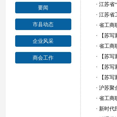
·
江苏省
要闻
·
江苏省
市县动态
·
省工商
·
【苏写新
企业风采
·
省工商
·
【苏写新
商会工作
·
【苏写
·
【苏写
·
沪苏聚
·
省工商联
·
新时代